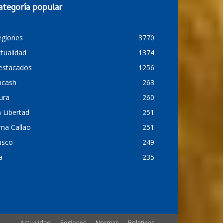
ategoría popular
egiones
3770
tualidad
1374
estacados
1256
ncash
263
ura
260
 Libertad
251
ma Callao
251
usco
249
a
235
Actualidad
Regiones
Normas
Boletines