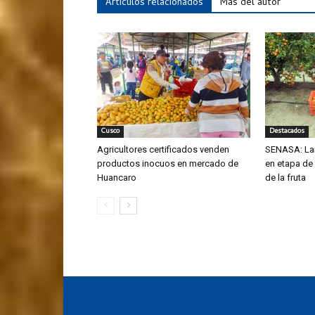
Artículos relacionados
Más del autor
Cusco
Destacados
Agricultores certificados venden
SENASA: La
productos inocuos en mercado de
en etapa de
Huancaro
de la fruta