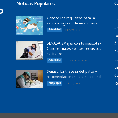
Noticias Populares
C
Conoce los requisitos para la
R
salida e ingreso de mascotas al...
Ac
Actualidad
12 Enero, 2020
D
SENASA: ¿Viajas con tu mascota?
Á
Conoce cuales son los requisitos
Pi
sanitarios...
La
Actualidad
13 Diciembre, 2022
Li
Senasa: La tristeza del palto y
C
recomendaciones para su control
Ic
Moquegua
17 Abril, 2017