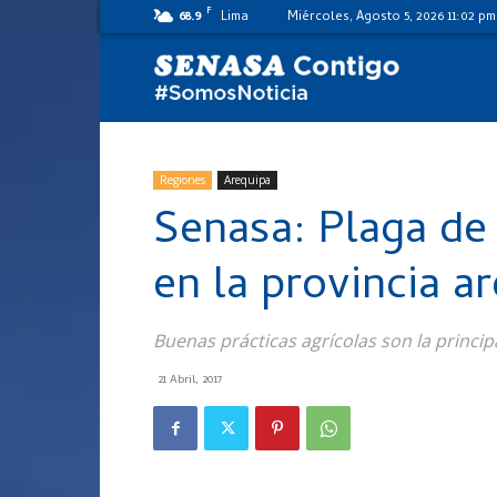
F
68.9
Lima
Miércoles, Agosto 5, 2026 11:02 pm
SENASA
al
Regiones
Arequipa
Senasa: Plaga de
día
en la provincia a
Buenas prácticas agrícolas son la princip
21 Abril, 2017