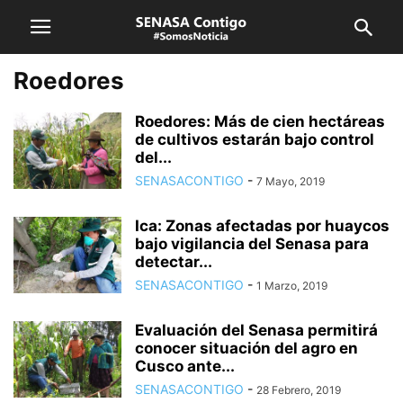
Roedores
Roedores: Más de cien hectáreas
de cultivos estarán bajo control
del...
SENASACONTIGO
-
7 Mayo, 2019
Ica: Zonas afectadas por huaycos
bajo vigilancia del Senasa para
detectar...
SENASACONTIGO
-
1 Marzo, 2019
Evaluación del Senasa permitirá
conocer situación del agro en
Cusco ante...
SENASACONTIGO
-
28 Febrero, 2019