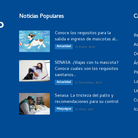
Noticias Populares
C
Conoce los requisitos para la
R
salida e ingreso de mascotas al...
Ac
Actualidad
12 Enero, 2020
D
SENASA: ¿Viajas con tu mascota?
Á
Conoce cuales son los requisitos
Pi
sanitarios...
La
Actualidad
13 Diciembre, 2022
Li
Senasa: La tristeza del palto y
C
recomendaciones para su control
Ic
Moquegua
17 Abril, 2017