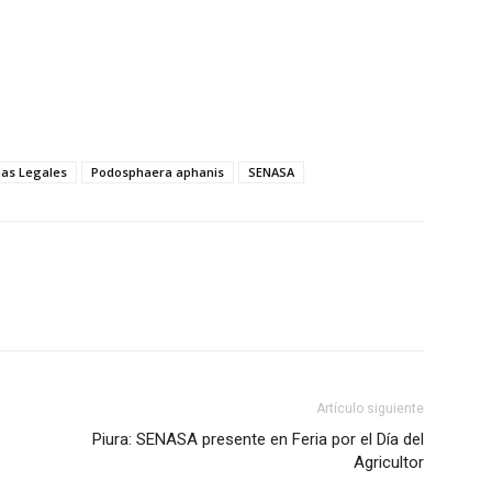
as Legales
Podosphaera aphanis
SENASA
Artículo siguiente
Piura: SENASA presente en Feria por el Día del
Agricultor