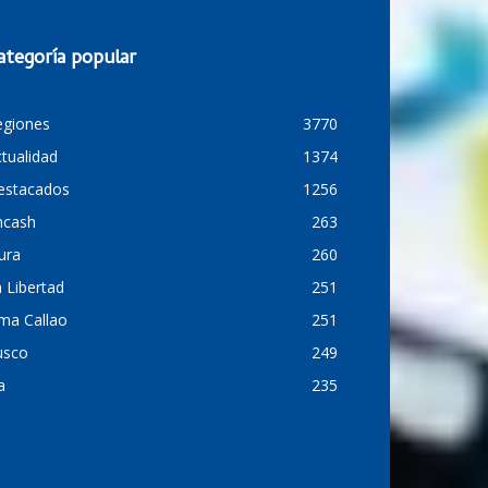
ategoría popular
egiones
3770
tualidad
1374
estacados
1256
ncash
263
ura
260
 Libertad
251
ma Callao
251
usco
249
a
235