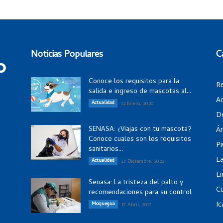
Noticias Populares
C
Conoce los requisitos para la
R
salida e ingreso de mascotas al...
Ac
Actualidad
12 Enero, 2020
D
SENASA: ¿Viajas con tu mascota?
Á
Conoce cuales son los requisitos
Pi
sanitarios...
La
Actualidad
13 Diciembre, 2022
Li
Senasa: La tristeza del palto y
C
recomendaciones para su control
Ic
Moquegua
17 Abril, 2017