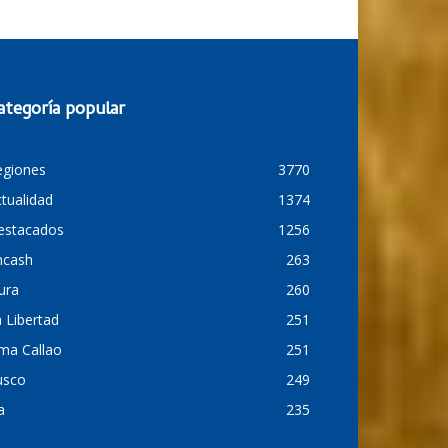
ategoría popular
egiones
3770
tualidad
1374
estacados
1256
ncash
263
ura
260
 Libertad
251
ma Callao
251
usco
249
a
235