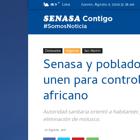
F
68.9
Lima
Jueves, Agosto 6, 2026 12:38 am
SENASA
al
Destacados
Regiones
San Martín
Senasa y poblado
día
unen para control
africano
Autoridad sanitaria orientó a habitantes
eliminación de molusco.
22 Agosto, 2017