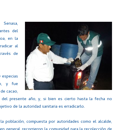
– Senasa,
antes del
oa, en la
adicar al
través de
0 especias
o, y fue
de cacao,
 del presente año, y, si bien es cierto hasta la fecha no
jetivo de la autoridad sanitaria es erradicarlo.
 la población, compuesta por autoridades como el alcalde,
en general, recorrieron la comunidad para la recolección de