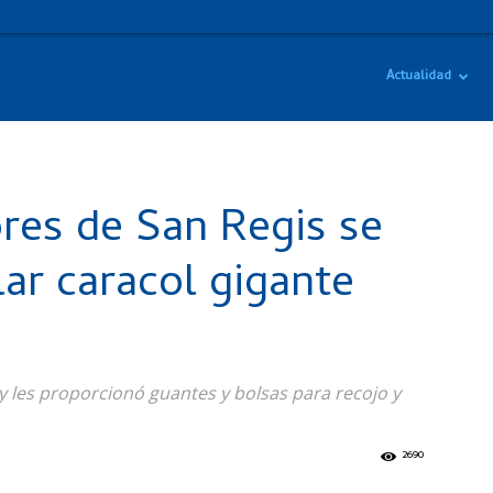
Actualidad
res de San Regis se
ar caracol gigante
 y les proporcionó guantes y bolsas para recojo y
2690