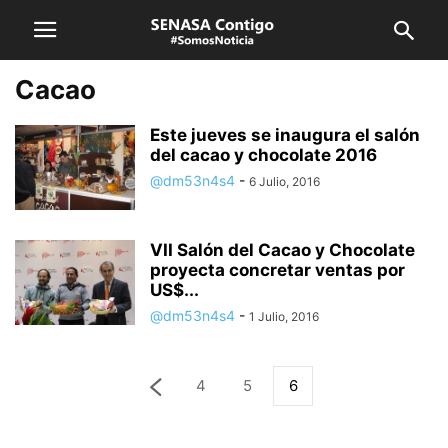
Cacao
Este jueves se inaugura el salón
del cacao y chocolate 2016
@dm53n4s4
-
6 Julio, 2016
VII Salón del Cacao y Chocolate
proyecta concretar ventas por
US$...
@dm53n4s4
-
1 Julio, 2016
4
5
6