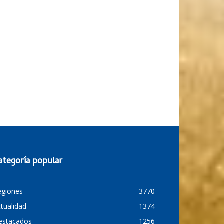
ategoría popular
egiones
3770
tualidad
1374
estacados
1256