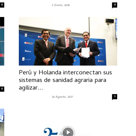
0
-
0
SENASACONTIGO
3 Enero, 2018
Perú y Holanda interconectan sus
sistemas de sanidad agraria para
agilizar...
0
-
1
SENASACONTIGO
24 Agosto, 2017