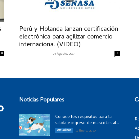
s
Perú y Holanda lanzan certificación
electrónica para agilizar comercio
internacional (VIDEO)
0
-
0
SENASACONTIGO
24 Agosto, 2017
Noticias Populares
C
Conoce los requisitos para la
R
salida e ingreso de mascotas al...
Ac
Actualidad
12 Enero, 2020
D