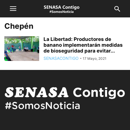
Chepén
La Libertad: Productores de
banano implementarán medidas
de bioseguridad para evitar...
SENASACONTIGO
-
17 Mayo, 2021