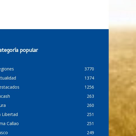
ategoría popular
egiones
3770
tualidad
1374
estacados
1256
ncash
263
ura
260
 Libertad
251
ma Callao
251
usco
249