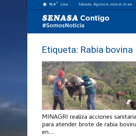
F
70.4
Lima
Sábado, Agosto 8, 2026 10:35 am
SENASA
al
Etiqueta: Rabia bovina
día
MINAGRI realiza acciones sanitari
para atender brote de rabia bovin
en...