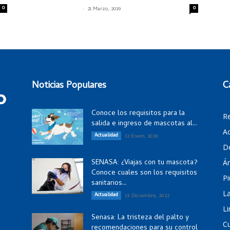
0
-
0
SENASACONTIGO
21 Marzo, 2019
Noticias Populares
C
Conoce los requisitos para la
R
salida e ingreso de mascotas al...
Ac
Actualidad
12 Enero, 2020
D
SENASA: ¿Viajas con tu mascota?
Á
Conoce cuales son los requisitos
Pi
sanitarios...
La
Actualidad
13 Diciembre, 2022
Li
Senasa: La tristeza del palto y
C
recomendaciones para su control