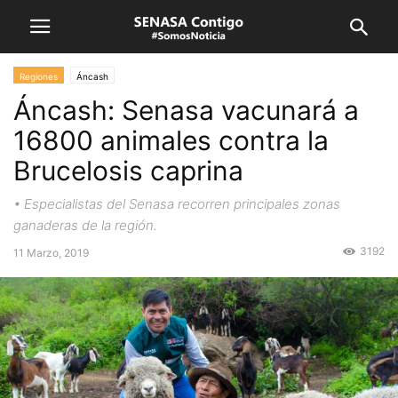
Regiones
Áncash
Áncash: Senasa vacunará a
16800 animales contra la
Brucelosis caprina
• Especialistas del Senasa recorren principales zonas
ganaderas de la región.
3192
11 Marzo, 2019