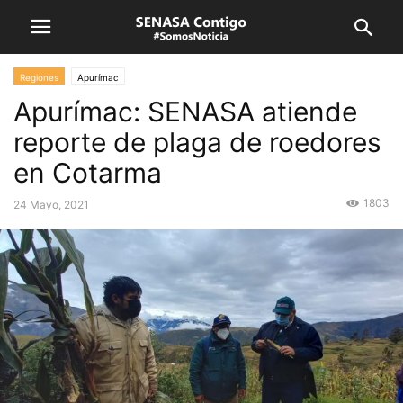
Regiones
Apurímac
Apurímac: SENASA atiende
reporte de plaga de roedores
en Cotarma
1803
24 Mayo, 2021