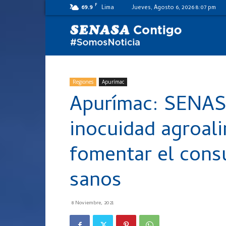
F
69.9
Lima
Jueves, Agosto 6, 2026 8:07 pm
SENASA
al
Regiones
Apurímac
Apurímac: SENAS
día
inocuidad agroali
fomentar el cons
sanos
8 Noviembre, 2021