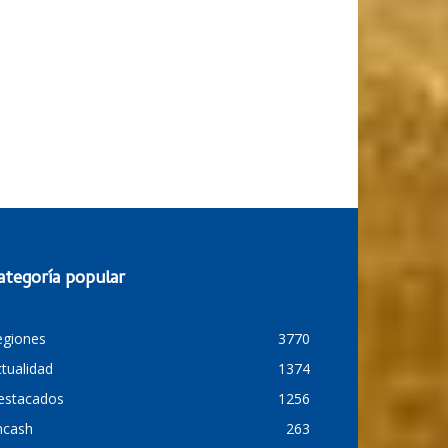
ategoría popular
egiones
3770
tualidad
1374
estacados
1256
ncash
263