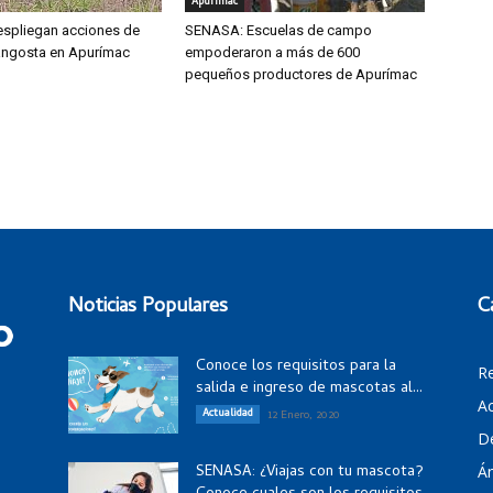
Apurímac
spliegan acciones de
SENASA: Escuelas de campo
langosta en Apurímac
empoderaron a más de 600
pequeños productores de Apurímac
Noticias Populares
C
Conoce los requisitos para la
R
salida e ingreso de mascotas al...
Ac
Actualidad
12 Enero, 2020
D
SENASA: ¿Viajas con tu mascota?
Á