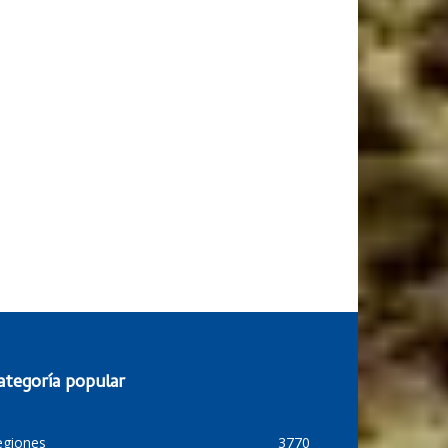
ategoría popular
egiones
3770