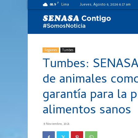
F
68.9
Lima
Jueves, Agosto 6, 2026 6:17 am
SENASA
al
Regiones
Tumbes
Tumbes: SENASA r
día
de animales com
garantía para la 
alimentos sanos
8 Noviembre, 2021