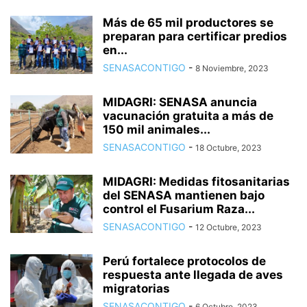
Más de 65 mil productores se
preparan para certificar predios
en...
SENASACONTIGO
-
8 Noviembre, 2023
MIDAGRI: SENASA anuncia
vacunación gratuita a más de
150 mil animales...
SENASACONTIGO
-
18 Octubre, 2023
MIDAGRI: Medidas fitosanitarias
del SENASA mantienen bajo
control el Fusarium Raza...
SENASACONTIGO
-
12 Octubre, 2023
Perú fortalece protocolos de
respuesta ante llegada de aves
migratorias
SENASACONTIGO
-
6 Octubre, 2023