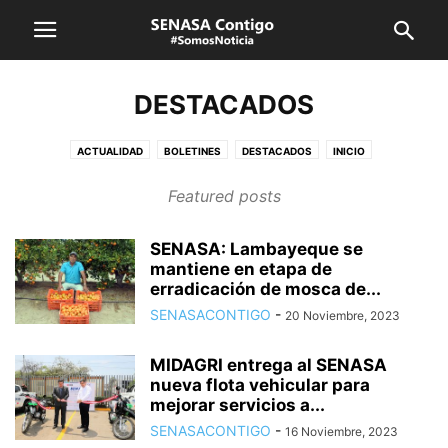
DESTACADOS
ACTUALIDAD
BOLETINES
DESTACADOS
INICIO
NORMAS LEGALES
NOTAS DE PRENSA
NOTICIAS INTERNACIONALES
Featured posts
NOTICIAS LOCALES
REGIONES
ÚLTIMAS NOTICIAS
VIDEOS Y YOUTUBE
SENASA: Lambayeque se
mantiene en etapa de
erradicación de mosca de...
SENASACONTIGO
-
20 Noviembre, 2023
MIDAGRI entrega al SENASA
nueva flota vehicular para
mejorar servicios a...
SENASACONTIGO
-
16 Noviembre, 2023