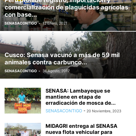
Perú prohíbe registro, importación y
comercialización de plaguicidas agrícolas
con base...
SENASACONTIGO
-
12 Enero, 2021
Cusco: Senasa vacunó a más de 59 mil
animales contra carbunco...
SENASACONTIGO
-
31 Agosto, 2017
SENASA: Lambayeque se
mantiene en etapa de
erradicación de mosca de...
SENASACONTIGO
-
20 Noviembre, 2023
MIDAGRI entrega al SENASA
nueva flota vehicular para