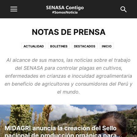
NOTAS DE PRENSA
ACTUALIDAD
BOLETINES
DESTACADOS
INICIO
NORMAS LEGALES
NOTAS DE PRENSA
NOTICIAS INTERNACIONALES
Al alcance de sus manos, las noticias sobre el trabajo
NOTICIAS LOCALES
REGIONES
ÚLTIMAS NOTICIAS
del SENASA para controlar plagas en cultivos,
VIDEOS Y YOUTUBE
enfermedades en crianzas e inocuidad agroalimentaria
en beneficio de agricultores y consumidores del Perú y
el mundo.
MIDAGRI anuncia la creación del Sello
nacional de producción orgánica para...