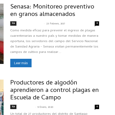
Senasa: Monitoreo preventivo
en granos almacenados
Ica
-
0
SENASACONTIGO
23 Febrero, 2017
Como medida eficaz para prevenir el ingreso de plagas
cuarentenarias a nuestro país y tomar medidas de manera
oportuna, los servidores del campo del Servicio Nacional
de Sanidad Agraria - Senasa visitan permanentemente los
campos de cultivo para realizar...
Leer más
Productores de algodón
aprendieron a control plagas en
Escuela de Campo
Ica
-
0
@dm53n4s4
9 Enero, 2020
Un total de 27 productores del distrito de Santiago