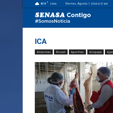
F
67.9
Lima
Viernes, Agosto 7, 2026 6:17 am
SENASA
al
ICA
Amazonas
Áncash
Apurímac
Arequipa
Aya
día