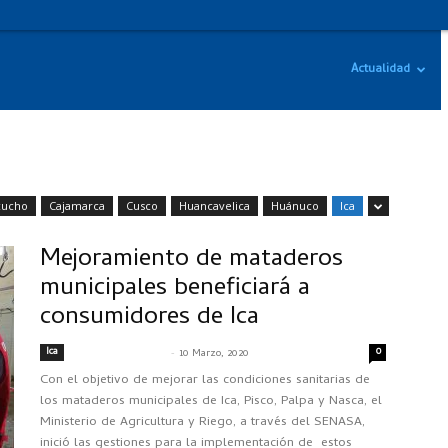
Actualidad
cucho
Cajamarca
Cusco
Huancavelica
Huánuco
Ica
Mejoramiento de mataderos
municipales beneficiará a
consumidores de Ica
Ica
-
0
SENASACONTIGO
10 Marzo, 2020
Con el objetivo de mejorar las condiciones sanitarias de
los mataderos municipales de Ica, Pisco, Palpa y Nasca, el
Ministerio de Agricultura y Riego, a través del SENASA,
inició las gestiones para la implementación de estos