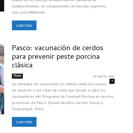
cuales se les otorgó la Autorización Sanitaria de
Establecimiento, en cumplimiento al Decreto Supremo
001-2015-MINAGRI...
Leer más
Pasco: vacunación de cerdos
para prevenir peste porcina
clásica
Pasco
-
CRISTIAN ALEXANDER MACAVILCA MILLER
16 Agosto, 2016
0
La campaña de vacunación se realiza cada seis meses,
de acuerdo a las rutas de visita que llevan a cabo los
vacunadores del Programa de Sanidad Porcina en las tres
provincias de Pasco (Daniel Alcides Carrión, Pasco y
Oxapampa). Entre...
Leer más