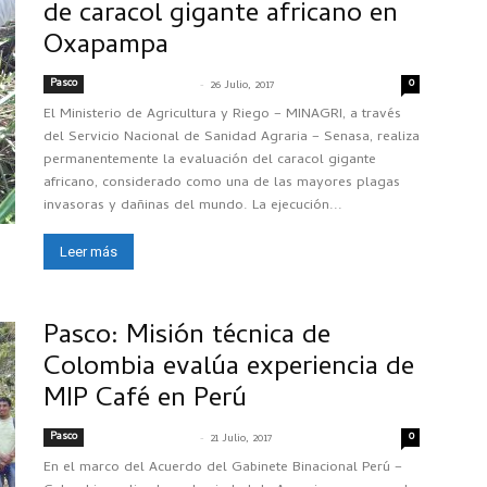
de caracol gigante africano en
Oxapampa
Pasco
-
0
SENASACONTIGO
26 Julio, 2017
El Ministerio de Agricultura y Riego – MINAGRI, a través
del Servicio Nacional de Sanidad Agraria – Senasa, realiza
permanentemente la evaluación del caracol gigante
africano, considerado como una de las mayores plagas
invasoras y dañinas del mundo. La ejecución...
Leer más
Pasco: Misión técnica de
Colombia evalúa experiencia de
MIP Café en Perú
Pasco
-
0
SENASACONTIGO
21 Julio, 2017
En el marco del Acuerdo del Gabinete Binacional Perú –