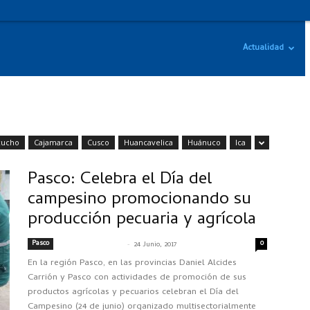
Actualidad
cucho
Cajamarca
Cusco
Huancavelica
Huánuco
Ica
Pasco: Celebra el Día del
campesino promocionando su
producción pecuaria y agrícola
Pasco
-
0
SENASACONTIGO
24 Junio, 2017
En la región Pasco, en las provincias Daniel Alcides
Carrión y Pasco con actividades de promoción de sus
productos agrícolas y pecuarios celebran el Día del
Campesino (24 de junio) organizado multisectorialmente