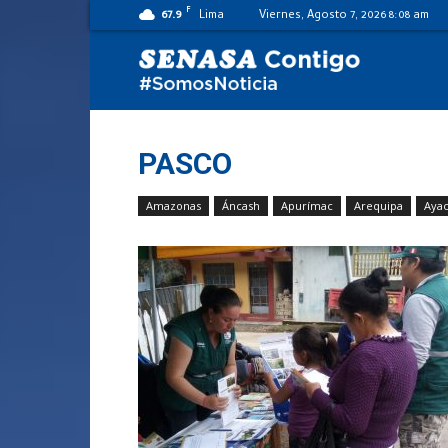
F
67.9
Lima
Viernes, Agosto 7, 2026 8:08 am
SENASA
al
PASCO
Amazonas
Áncash
Apurímac
Arequipa
Aya
día