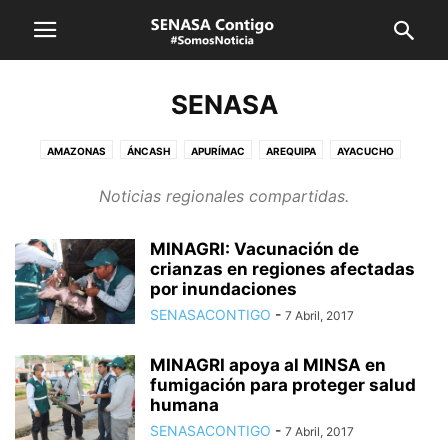
SENASA
AMAZONAS
ÁNCASH
APURÍMAC
AREQUIPA
AYACUCHO
CAJAMARCA
CUSCO
HUANCAVELICA
HUÁNUCO
ICA
JUNÍN
Noticias regionales compartidas.
LA LIBERTAD
LAMBAYEQUE
LIMA CALLAO
LORETO
MADRE DE DIOS
MOQUEGUA
PASCO
PIURA
PUNO
MINAGRI: Vacunación de
SAN MARTÍN
SENASA
TACNA
TUMBES
UCAYALI
VRAEM
crianzas en regiones afectadas
por inundaciones
SENASACONTIGO
-
7 Abril, 2017
MINAGRI apoya al MINSA en
fumigación para proteger salud
humana
SENASACONTIGO
-
7 Abril, 2017