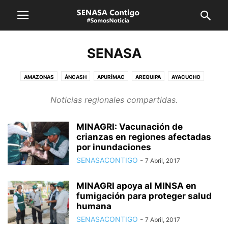
SENASA
AMAZONAS
ÁNCASH
APURÍMAC
AREQUIPA
AYACUCHO
CAJAMARCA
CUSCO
HUANCAVELICA
HUÁNUCO
ICA
JUNÍN
Noticias regionales compartidas.
LA LIBERTAD
LAMBAYEQUE
LIMA CALLAO
LORETO
MADRE DE DIOS
MOQUEGUA
PASCO
PIURA
PUNO
MINAGRI: Vacunación de
SAN MARTÍN
SENASA
TACNA
TUMBES
UCAYALI
VRAEM
crianzas en regiones afectadas
por inundaciones
SENASACONTIGO
-
7 Abril, 2017
MINAGRI apoya al MINSA en
fumigación para proteger salud
humana
SENASACONTIGO
-
7 Abril, 2017