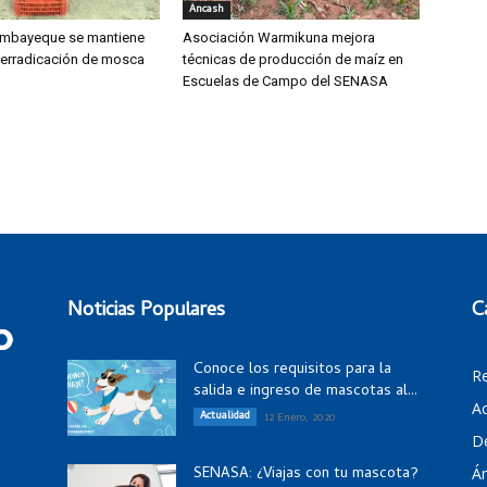
Áncash
mbayeque se mantiene
Asociación Warmikuna mejora
 erradicación de mosca
técnicas de producción de maíz en
Escuelas de Campo del SENASA
Noticias Populares
C
Conoce los requisitos para la
R
salida e ingreso de mascotas al...
Ac
Actualidad
12 Enero, 2020
D
SENASA: ¿Viajas con tu mascota?
Á