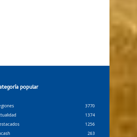
ategoría popular
egiones
3770
tualidad
1374
estacados
1256
ncash
263