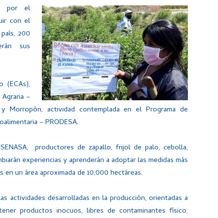
s por el
uir con el
 país, 200
erán sus
po (ECAs),
 Agraria –
a y Morropón, actividad contemplada en el Programa de
groalimentaria – PRODESA.
SENASA, productores de zapallo, frijol de palo, cebolla,
ambiarán experiencias y aprenderán a adoptar las medidas más
os en un área aproximada de 10,000 hectáreas.
as actividades desarrolladas en la producción, orientadas a
ener productos inocuos, libres de contaminantes físico,