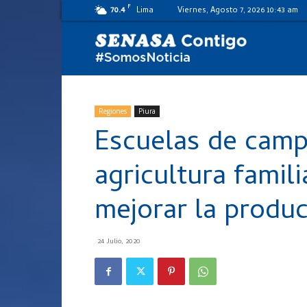
F
70.4
Lima
Viernes, Agosto 7, 2026 10:43 am
SENASA
al
Regiones
Piura
Escuelas de camp
día
agricultura famili
mejorar la produc
24 Julio, 2020