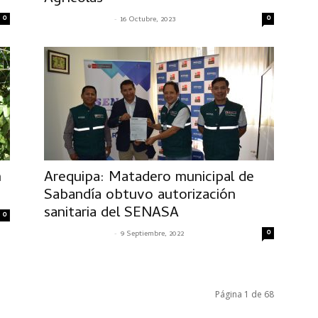
0
-
0
SENASACONTIGO
16 Octubre, 2023
n
Arequipa: Matadero municipal de
Sabandía obtuvo autorización
sanitaria del SENASA
0
-
0
SENASACONTIGO
9 Septiembre, 2022
Página 1 de 68