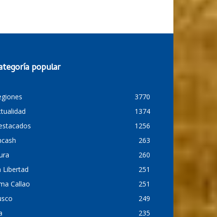
ategoría popular
egiones
3770
tualidad
1374
estacados
1256
ncash
263
ura
260
 Libertad
251
ma Callao
251
usco
249
a
235