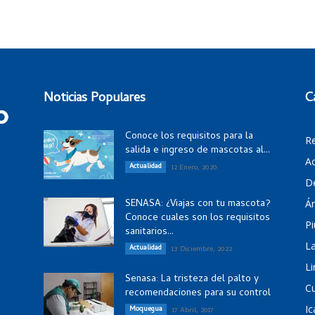
Noticias Populares
C
Conoce los requisitos para la
R
salida e ingreso de mascotas al...
Ac
Actualidad
12 Enero, 2020
D
SENASA: ¿Viajas con tu mascota?
Á
Conoce cuales son los requisitos
Pi
sanitarios...
La
Actualidad
13 Diciembre, 2022
Li
Senasa: La tristeza del palto y
C
recomendaciones para su control
Ic
Moquegua
17 Abril, 2017