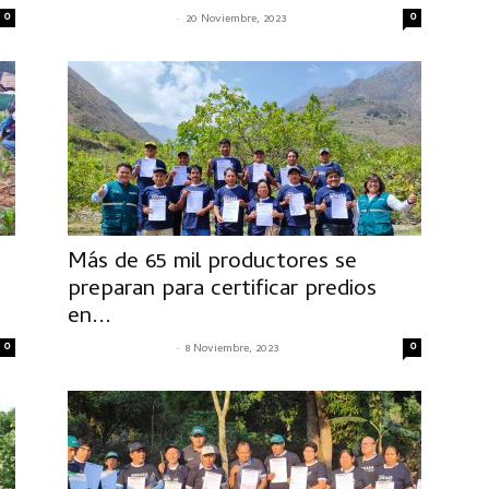
0
-
0
SENASACONTIGO
20 Noviembre, 2023
Más de 65 mil productores se
n
preparan para certificar predios
en...
0
-
0
SENASACONTIGO
8 Noviembre, 2023