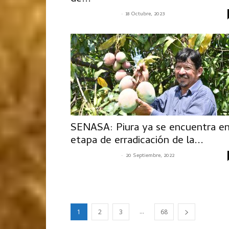
-
SENASACONTIGO
18 Octubre, 2023
SENASA: Piura ya se encuentra e
etapa de erradicación de la...
-
SENASACONTIGO
20 Septiembre, 2022
...
1
2
3
68