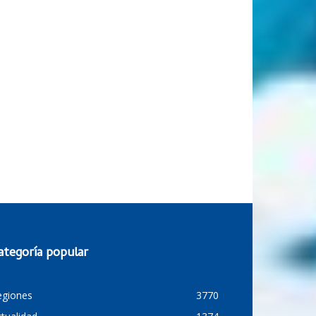
ategoría popular
egiones
3770