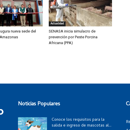
Actualidad
ugura nueva sede del
SENASA inicia simulacro de
 Amazonas
prevención por Peste Porcina
Africana (PPA)
Noticias Populares
C
Conoce los requisitos para la
R
salida e ingreso de mascotas al...