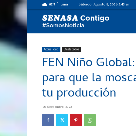
F
67.9
Lima
Sábado, Agosto 8, 2026 5:43 am
SENASA
al
Actualidad
Destacados
FEN Niño Global:
día
para que la mosca
tu producción
26 Septiembre, 2023