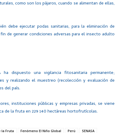
turales, como son los pájaros, cuando se alimentan de ellas,
én debe ejecutar podas sanitarias, para la eliminación de
fin de generar condiciones adversas para el insecto adulto
a dispuesto una vigilancia fitosanitaria permanente;
les y realizando el muestreo (recolección y evaluación de
s del país.
ores, instituciones públicas y empresas privadas, se viene
a de la fruta en 229 140 hectáreas hortofrutícolas.
 la Fruta
Fenómeno El Niño Global
Perú
SENASA