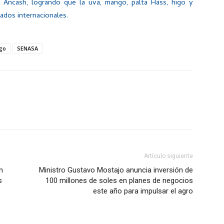
ón Áncash, logrando que la uva, mango, palta Hass, higo y
ados internacionales.
go
SENASA
Artículo siguiente
n
Ministro Gustavo Mostajo anuncia inversión de
s
100 millones de soles en planes de negocios
este año para impulsar el agro