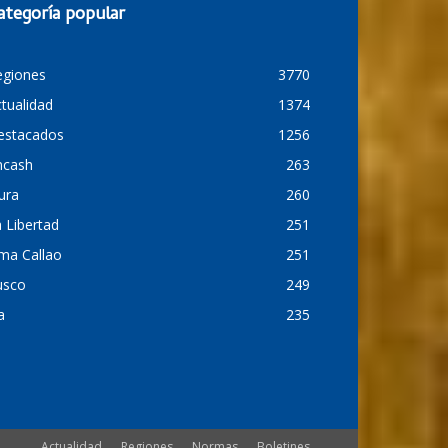
ategoría popular
egiones
3770
tualidad
1374
estacados
1256
ncash
263
ura
260
 Libertad
251
ma Callao
251
usco
249
a
235
Actualidad
Regiones
Normas
Boletines