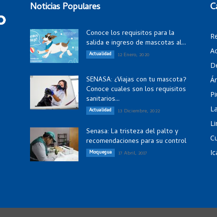
Noticias Populares
C
Conoce los requisitos para la
R
salida e ingreso de mascotas al...
Ac
Actualidad
12 Enero, 2020
D
SENASA: ¿Viajas con tu mascota?
Á
Conoce cuales son los requisitos
Pi
sanitarios...
La
Actualidad
13 Diciembre, 2022
Li
Senasa: La tristeza del palto y
C
recomendaciones para su control
Ic
Moquegua
17 Abril, 2017