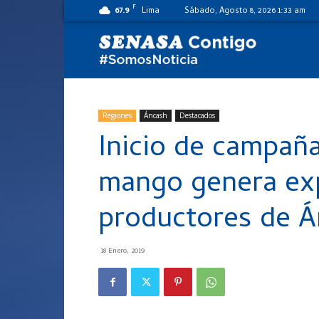
F
67.9
Lima
Sábado, Agosto 8, 2026 1:33 am
SENASA
al
Regiones
Áncash
Destacados
Inicio de campañ
día
mango genera exp
productores de 
18 Enero, 2019