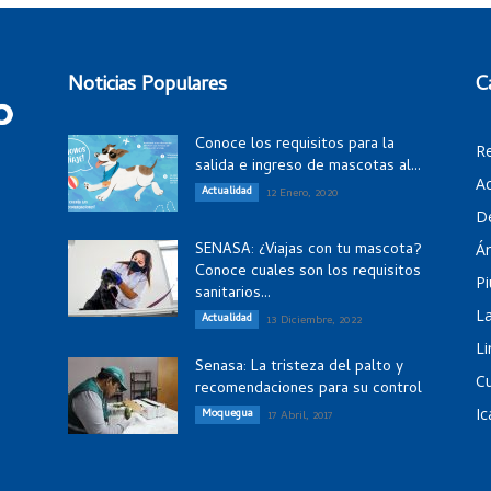
Noticias Populares
C
Conoce los requisitos para la
R
salida e ingreso de mascotas al...
Ac
Actualidad
12 Enero, 2020
D
SENASA: ¿Viajas con tu mascota?
Á
Conoce cuales son los requisitos
Pi
sanitarios...
La
Actualidad
13 Diciembre, 2022
Li
Senasa: La tristeza del palto y
C
recomendaciones para su control
Ic
Moquegua
17 Abril, 2017