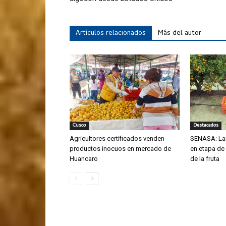
Artículos relacionados
Más del autor
Cusco
Destacados
Agricultores certificados venden
SENASA: La
productos inocuos en mercado de
en etapa de
Huancaro
de la fruta