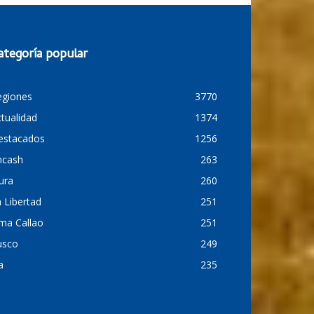
ategoría popular
egiones
3770
tualidad
1374
estacados
1256
ncash
263
ura
260
 Libertad
251
ma Callao
251
usco
249
a
235