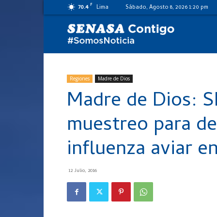
F
70.4
Lima
Sábado, Agosto 8, 2026 1:20 pm
SENASA
al
Regiones
Madre de Dios
Madre de Dios: S
día
muestreo para de
influenza aviar 
12 Julio, 2016