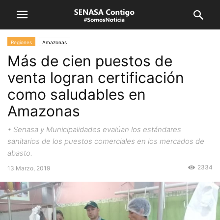
Regiones
Amazonas
Más de cien puestos de
venta logran certificación
como saludables en
Amazonas
• Senasa y Municipalidades evalúan los estándares
sanitarios de los puestos comerciales en los mercados de
abasto.
2334
13 Marzo, 2019