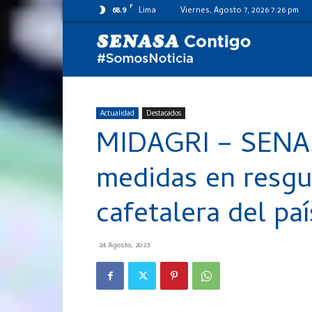
F
68.9
Lima
Viernes, Agosto 7, 2026 7:26 pm
SENASA
al
Actualidad
Destacados
MIDAGRI – SENA
día
medidas en resgu
cafetalera del paí
24 Agosto, 2023