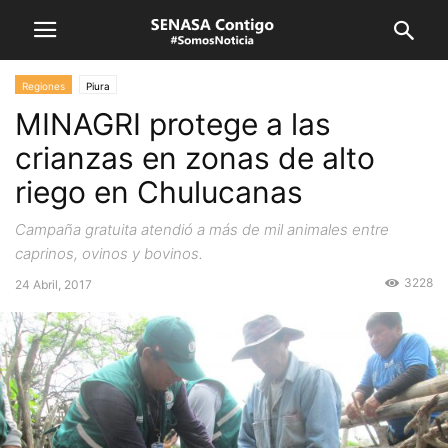
Regiones
Piura
MINAGRI protege a las
crianzas en zonas de alto
riego en Chulucanas
Campaña gratuita atendió a más de mil animales entre
caprinos, ovinos y bovinos.
3228
24 Abril, 2017