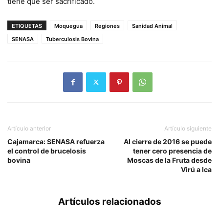
tiene que ser sacrificado.
ETIQUETAS
Moquegua
Regiones
Sanidad Animal
SENASA
Tuberculosis Bovina
Artículo anterior
Artículo siguiente
Cajamarca: SENASA refuerza
Al cierre de 2016 se puede
el control de brucelosis
tener cero presencia de
bovina
Moscas de la Fruta desde
Virú a Ica
Artículos relacionados