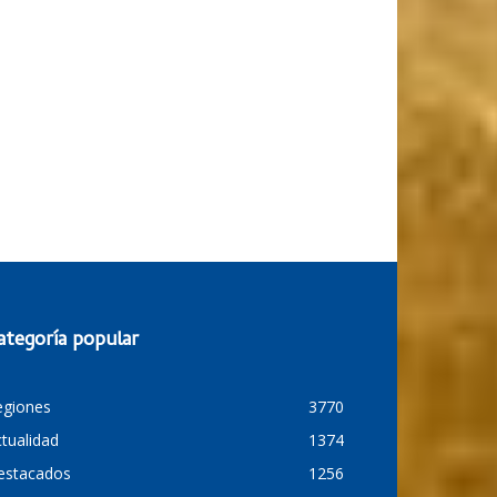
ategoría popular
egiones
3770
tualidad
1374
estacados
1256