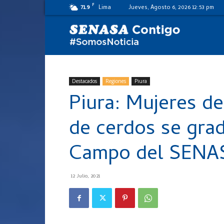
F
71.9
Lima
Jueves, Agosto 6, 2026 12:53 pm
SENASA
al
Destacados
Regiones
Piura
Piura: Mujeres de
día
de cerdos se gra
Campo del SENA
12 Julio, 2021