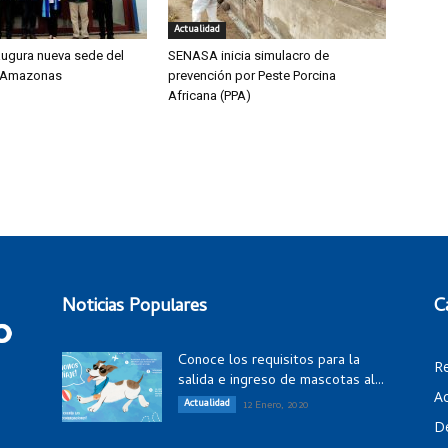
Actualidad
ugura nueva sede del
SENASA inicia simulacro de
 Amazonas
prevención por Peste Porcina
Africana (PPA)
Noticias Populares
C
Conoce los requisitos para la
R
salida e ingreso de mascotas al...
Ac
Actualidad
12 Enero, 2020
D