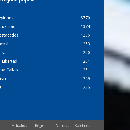
ategoría popular
egiones
3770
tualidad
1374
estacados
1256
ncash
263
ura
260
 Libertad
251
ma Callao
251
usco
249
a
235
Actualidad
Regiones
Normas
Boletines