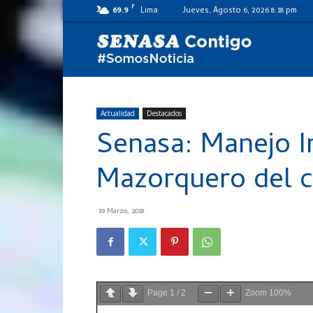
F
69.9
Lima
Jueves, Agosto 6, 2026 8:18 pm
SENASA
al
Actualidad
Destacados
Senasa: Manejo I
día
Mazorquero del 
19 Marzo, 2018
Page
1
/
2
Zoom
100%