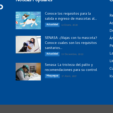
Noticias Populares
C
Conoce los requisitos para la
R
salida e ingreso de mascotas al...
Ac
Actualidad
12 Enero, 2020
D
SENASA: ¿Viajas con tu mascota?
Á
Conoce cuales son los requisitos
Pi
sanitarios...
La
Actualidad
13 Diciembre, 2022
Li
Senasa: La tristeza del palto y
C
recomendaciones para su control
Ic
Moquegua
17 Abril, 2017