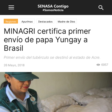
Regiones
Apurímac
Destacados
Madre de Dios
MINAGRI certifica primer
envío de papa Yungay a
Brasil
Primer envío del tubérculo se destinó al estado de Acre.
6957
26 Mayo, 2018