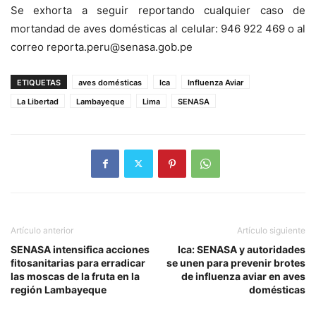
Se exhorta a seguir reportando cualquier caso de
mortandad de aves domésticas al celular: 946 922 469 o al
correo reporta.peru@senasa.gob.pe
ETIQUETAS
aves domésticas
Ica
Influenza Aviar
La Libertad
Lambayeque
Lima
SENASA
Artículo anterior
Artículo siguiente
SENASA intensifica acciones
Ica: SENASA y autoridades
fitosanitarias para erradicar
se unen para prevenir brotes
las moscas de la fruta en la
de influenza aviar en aves
región Lambayeque
domésticas