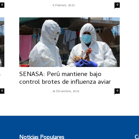
0
-
0
SENASACONTIGO
6 Febrero, 2023
6
SENASA: Perú mantiene bajo
control brotes de influenza aviar
0
-
0
SENASACONTIGO
16 Diciembre, 2022
Noticias Populares
C