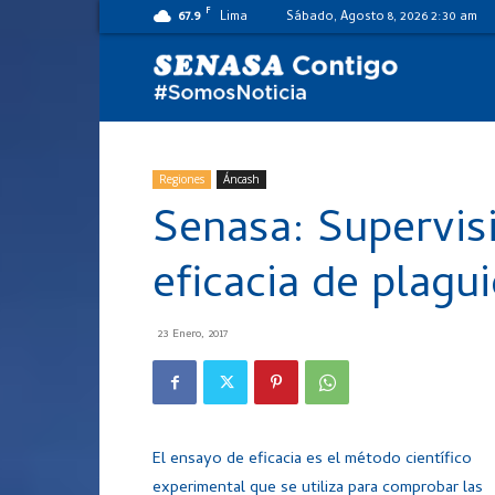
F
67.9
Lima
Sábado, Agosto 8, 2026 2:30 am
SENASA
al
Regiones
Áncash
Senasa: Supervis
día
eficacia de plagui
23 Enero, 2017
El ensayo de eficacia es el método científico
experimental que se utiliza para comprobar las