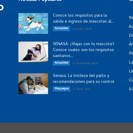
Conoce los requisitos para la
R
salida e ingreso de mascotas al...
Ac
Actualidad
12 Enero, 2020
D
SENASA: ¿Viajas con tu mascota?
Á
Conoce cuales son los requisitos
Pi
sanitarios...
La
Actualidad
13 Diciembre, 2022
Li
Senasa: La tristeza del palto y
C
recomendaciones para su control
Ic
Moquegua
17 Abril, 2017