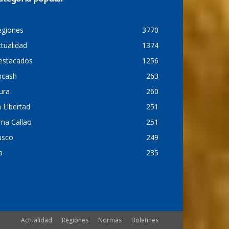
egiones
3770
tualidad
1374
estacados
1256
ncash
263
ura
260
 Libertad
251
ma Callao
251
usco
249
a
235
Actualidad
Regiones
Normas
Boletines