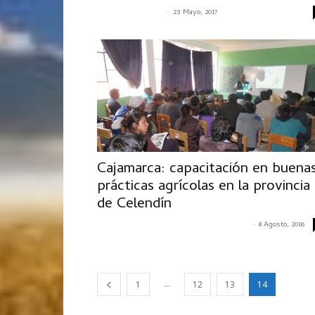
-
SENASACONTIGO
23 Mayo, 2017
Cajamarca: capacitación en buena
prácticas agrícolas en la provincia
de Celendín
-
CRISTIAN ALEXANDER MACAVILCA MILLER
8 Agosto, 2016
...
1
12
13
14