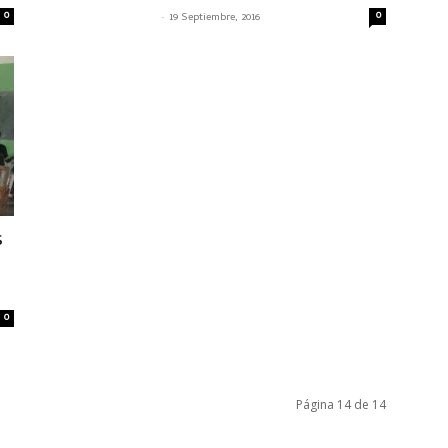
0
-
0
SENASACONTIGO
19 Septiembre, 2016
s
0
Página 14 de 14