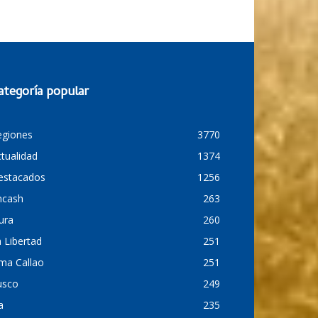
ategoría popular
egiones
3770
tualidad
1374
estacados
1256
ncash
263
ura
260
 Libertad
251
ma Callao
251
usco
249
a
235