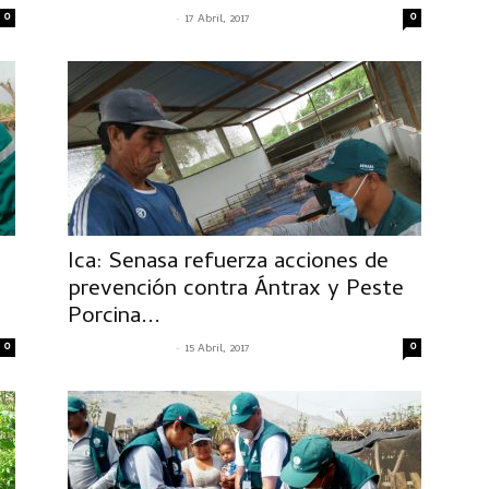
0
-
0
SENASACONTIGO
17 Abril, 2017
Ica: Senasa refuerza acciones de
prevención contra Ántrax y Peste
Porcina...
0
-
0
SENASACONTIGO
15 Abril, 2017