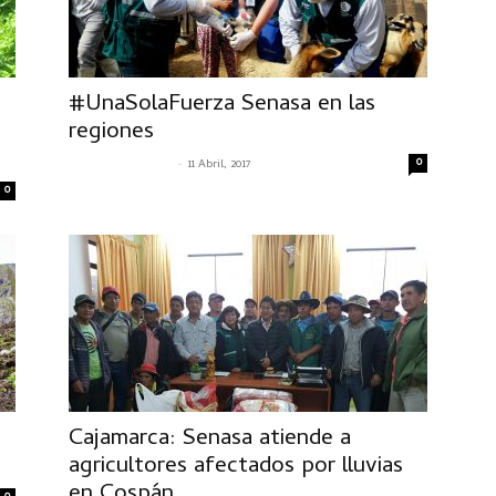
#UnaSolaFuerza Senasa en las
regiones
-
0
SENASACONTIGO
11 Abril, 2017
0
Cajamarca: Senasa atiende a
agricultores afectados por lluvias
en Cospán