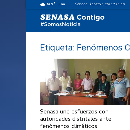
F
67.9
Lima
Sábado, Agosto 8, 2026 7:29 am
SENASA
al
Etiqueta: Fenómenos C
día
Senasa une esfuerzos con
autoridades distritales ante
fenómenos climáticos