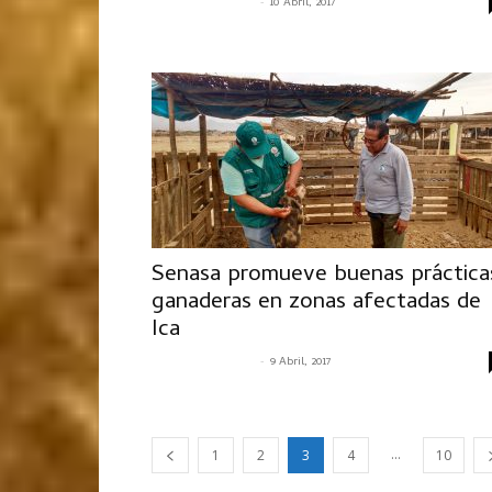
-
SENASACONTIGO
10 Abril, 2017
Senasa promueve buenas práctica
ganaderas en zonas afectadas de
Ica
-
SENASACONTIGO
9 Abril, 2017
...
1
2
3
4
10