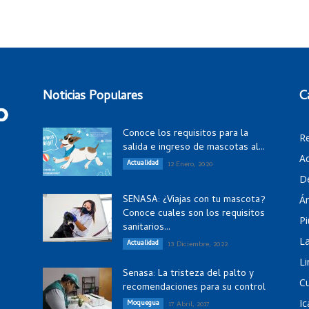
Noticias Populares
C
Conoce los requisitos para la
R
salida e ingreso de mascotas al...
Ac
Actualidad
12 Enero, 2020
D
SENASA: ¿Viajas con tu mascota?
Á
Conoce cuales son los requisitos
Pi
sanitarios...
La
Actualidad
13 Diciembre, 2022
Li
Senasa: La tristeza del palto y
C
recomendaciones para su control
Ic
Moquegua
17 Abril, 2017