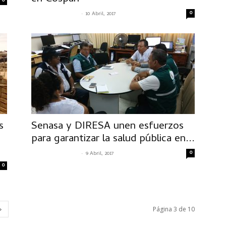
0
-
0
SENASACONTIGO
10 Abril, 2017
s
Senasa y DIRESA unen esfuerzos
para garantizar la salud pública en...
-
0
SENASACONTIGO
9 Abril, 2017
0
Página 3 de 10