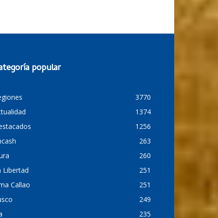
ategoría popular
egiones
3770
tualidad
1374
estacados
1256
ncash
263
ura
260
 Libertad
251
ma Callao
251
usco
249
a
235