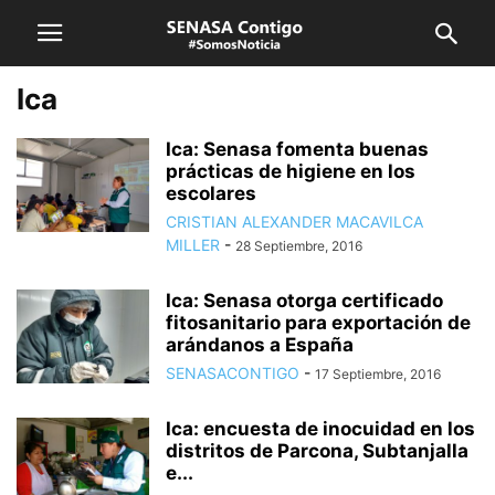
Ica
Ica: Senasa fomenta buenas
prácticas de higiene en los
escolares
CRISTIAN ALEXANDER MACAVILCA
MILLER
-
28 Septiembre, 2016
Ica: Senasa otorga certificado
fitosanitario para exportación de
arándanos a España
SENASACONTIGO
-
17 Septiembre, 2016
Ica: encuesta de inocuidad en los
distritos de Parcona, Subtanjalla
e...