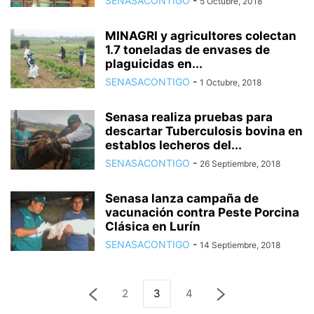
SENASACONTIGO
-
5 Octubre, 2018
MINAGRI y agricultores colectan
1.7 toneladas de envases de
plaguicidas en...
SENASACONTIGO
-
1 Octubre, 2018
Senasa realiza pruebas para
descartar Tuberculosis bovina en
establos lecheros del...
SENASACONTIGO
-
26 Septiembre, 2018
Senasa lanza campaña de
vacunación contra Peste Porcina
Clásica en Lurín
SENASACONTIGO
-
14 Septiembre, 2018
2
3
4