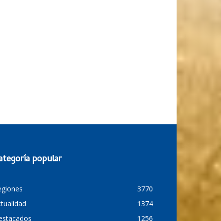
ategoría popular
egiones
3770
tualidad
1374
estacados
1256