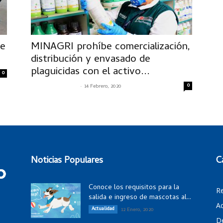
de
MINAGRI prohíbe comercialización,
distribución y envasado de
plaguicidas con el activo...
0
-
0
SENASACONTIGO
14 Febrero, 2020
Noticias Populares
C
Conoce los requisitos para la
R
salida e ingreso de mascotas al...
Ac
Actualidad
12 Enero, 2020
D