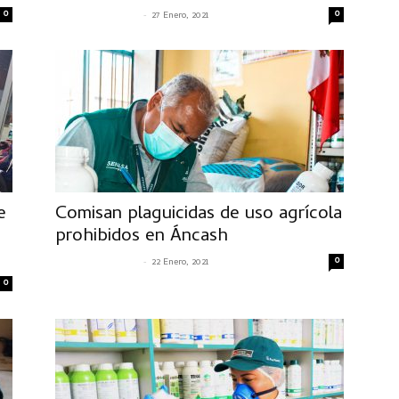
0
-
0
SENASACONTIGO
27 Enero, 2021
e
Comisan plaguicidas de uso agrícola
prohibidos en Áncash
-
0
SENASACONTIGO
22 Enero, 2021
0