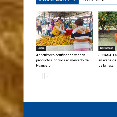
Artículos relacionados
Más del autor
Cusco
Destacados
Agricultores certificados venden
SENASA: La
productos inocuos en mercado de
en etapa de
Huancaro
de la fruta