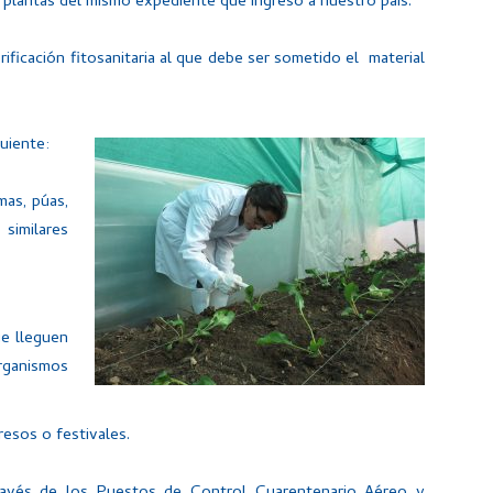
s plantas del mismo expediente que ingresó a nuestro país.
ificación fitosanitaria al que debe ser sometido el material
.
guiente:
mas, púas,
similares
ue lleguen
rganismos
resos o festivales.