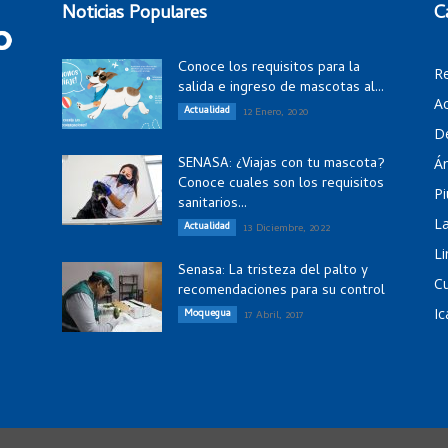
Noticias Populares
C
Conoce los requisitos para la
R
salida e ingreso de mascotas al...
Ac
Actualidad
12 Enero, 2020
D
SENASA: ¿Viajas con tu mascota?
Á
Conoce cuales son los requisitos
Pi
sanitarios...
La
Actualidad
13 Diciembre, 2022
Li
Senasa: La tristeza del palto y
C
recomendaciones para su control
Ic
Moquegua
17 Abril, 2017