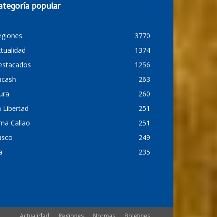
ategoría popular
egiones
3770
tualidad
1374
estacados
1256
ncash
263
ura
260
 Libertad
251
ma Callao
251
usco
249
a
235
Actualidad
Regiones
Normas
Boletines