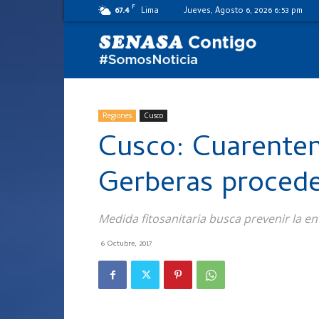
F
67.4
Lima
Jueves, Agosto 6, 2026 6:53 pm
SENASA
al
Regiones
Cusco
Cusco: Cuarenten
día
Gerberas proced
Medida fitosanitaria busca prevenir la e
6 Octubre, 2017