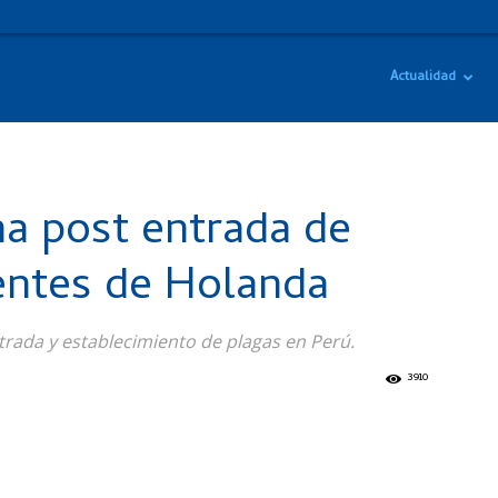
Actualidad
a post entrada de
entes de Holanda
ntrada y establecimiento de plagas en Perú.
3910