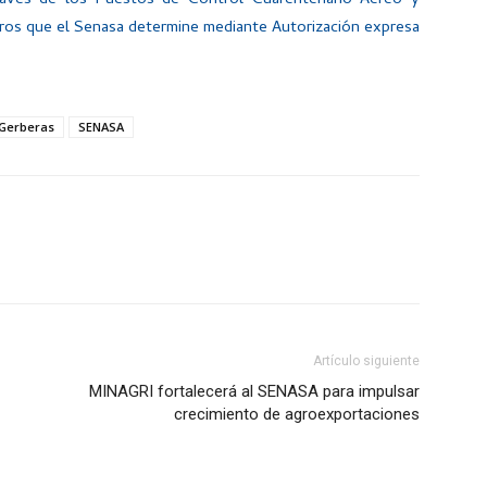
través de los Puestos de Control Cuarentenario Aéreo y
tros que el Senasa determine mediante Autorización expresa
Gerberas
SENASA
Artículo siguiente
MINAGRI fortalecerá al SENASA para impulsar
crecimiento de agroexportaciones