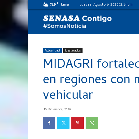
F
71.9
Lima
Jueves, Agosto 6, 2026 12:14 pm
SENASA
al
Actualidad
Destacados
MIDAGRI fortalec
día
en regiones con 
vehicular
10 Diciembre, 2020