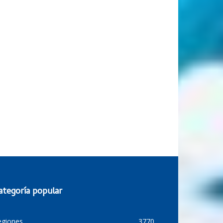
ategoría popular
egiones
3770