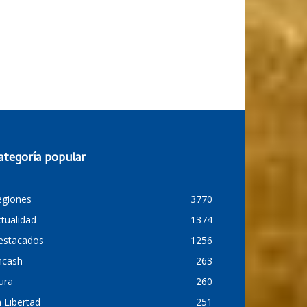
ategoría popular
egiones
3770
tualidad
1374
estacados
1256
ncash
263
ura
260
 Libertad
251