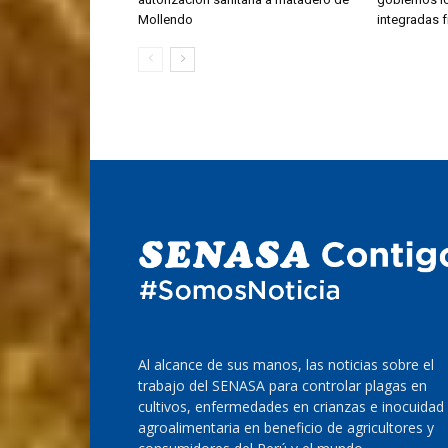
Mollendo
integradas f
Al alcance de sus manos, las noticias sobre el
trabajo del SENASA para controlar plagas en
cultivos, enfermedades en crianzas e inocuidad
agroalimentaria en beneficio de agricultores y