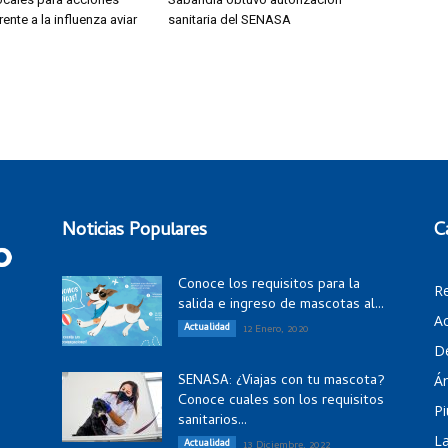
rente a la influenza aviar
sanitaria del SENASA
Noticias Populares
C
Conoce los requisitos para la
R
salida e ingreso de mascotas al...
Ac
Actualidad
12 Enero, 2020
D
SENASA: ¿Viajas con tu mascota?
Á
Conoce cuales son los requisitos
Pi
sanitarios...
La
Actualidad
13 Diciembre, 2022