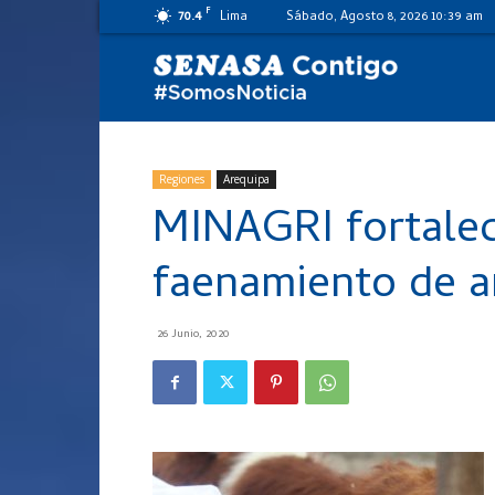
F
70.4
Lima
Sábado, Agosto 8, 2026 10:39 am
SENASA
al
Regiones
Arequipa
MINAGRI fortalece
día
faenamiento de a
26 Junio, 2020