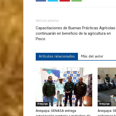
Artículo anterior
Capacitaciones de Buenas Prácticas Agrícolas
continuarán en beneficio de la agricultura en
Pisco
Artículos relacionados
Más del autor
Arequipa
Arequipa
Arequipa: SENASA entrega
Arequipa: S
autorización sanitaria a matadero de
gobiernos l