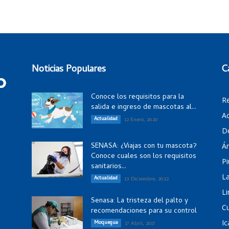
Noticias Populares
C
Conoce los requisitos para la
R
salida e ingreso de mascotas al...
Ac
Actualidad
12 Enero, 2020
D
SENASA: ¿Viajas con tu mascota?
Á
Conoce cuales son los requisitos
Pi
sanitarios...
La
Actualidad
13 Diciembre, 2022
Li
Senasa: La tristeza del palto y
C
recomendaciones para su control
Ic
Moquegua
17 Abril, 2017