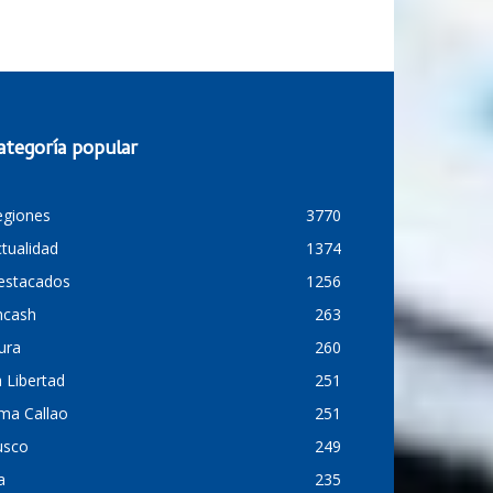
ategoría popular
egiones
3770
tualidad
1374
estacados
1256
ncash
263
ura
260
 Libertad
251
ma Callao
251
usco
249
a
235