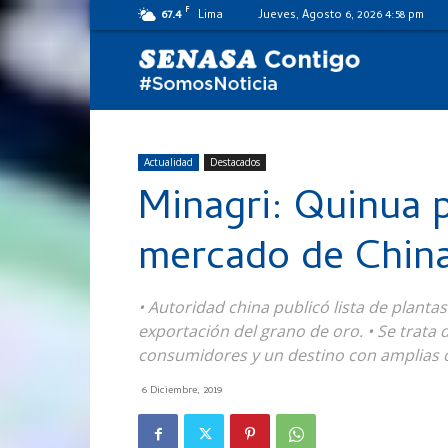
F
67.4
Lima
Jueves, Agosto 6, 2026 4:58 pm
SENASA
al
Actualidad
Destacados
Minagri: Quinua 
día
mercado de Chin
• Autoridad china publicó lista de plant
exportación del grano de oro. • Se trata
consumidores y un destino con amplias 
6 Diciembre, 2019