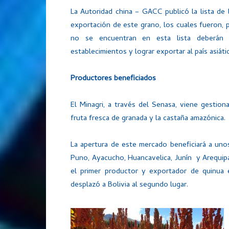
La Autoridad china – GACC publicó la lista de
exportación de este grano, los cuales fueron,
no se encuentran en esta lista deberán c
establecimientos y lograr exportar al país asiáti
Productores beneficiados
El Minagri, a través del Senasa, viene gesti
fruta fresca de granada y la castaña amazónica.
La apertura de este mercado beneficiará a un
Puno, Ayacucho, Huancavelica, Junín y Arequipa
el primer productor y exportador de quinua
desplazó a Bolivia al segundo lugar.