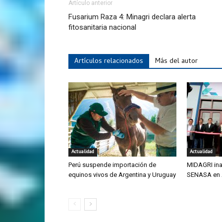
Artículo anterior
Fusarium Raza 4: Minagri declara alerta
fitosanitaria nacional
Artículos relacionados
Más del autor
Actualidad
Actualidad
Perú suspende importación de
MIDAGRI ina
equinos vivos de Argentina y Uruguay
SENASA en