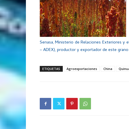
Senasa, Ministerio de Relaciones Exteriores y e
– ADEX), productor y exportador de este grano
ETIQUETAS
Agroexportaciones
China
Quinu