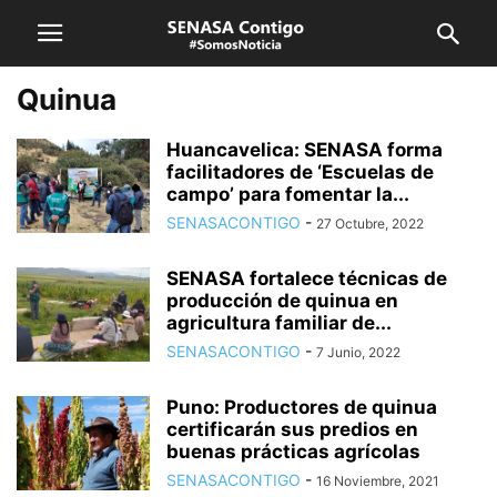
Quinua
Huancavelica: SENASA forma
facilitadores de ‘Escuelas de
campo’ para fomentar la...
SENASACONTIGO
-
27 Octubre, 2022
SENASA fortalece técnicas de
producción de quinua en
agricultura familiar de...
SENASACONTIGO
-
7 Junio, 2022
Puno: Productores de quinua
certificarán sus predios en
buenas prácticas agrícolas
SENASACONTIGO
-
16 Noviembre, 2021