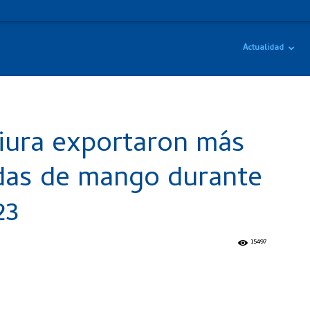
Actualidad
iura exportaron más
adas de mango durante
23
15497