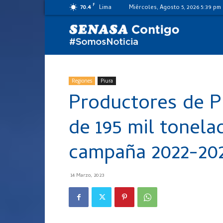
F
70.4
Lima
Miércoles, Agosto 5, 2026 5:39 pm
SENASA
al
Regiones
Piura
Productores de P
día
de 195 mil tonel
campaña 2022-20
14 Marzo, 2023