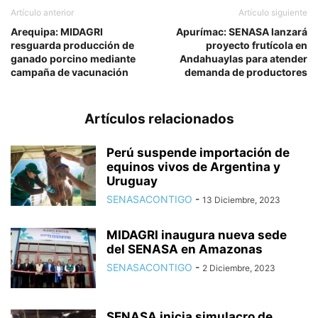
Artículo anterior
Artículo siguiente
Arequipa: MIDAGRI
Apurímac: SENASA lanzará
resguarda producción de
proyecto frutícola en
ganado porcino mediante
Andahuaylas para atender
campaña de vacunación
demanda de productores
Artículos relacionados
Perú suspende importación de
equinos vivos de Argentina y
Uruguay
SENASACONTIGO
-
13 Diciembre, 2023
MIDAGRI inaugura nueva sede
del SENASA en Amazonas
SENASACONTIGO
-
2 Diciembre, 2023
SENASA inicia simulacro de