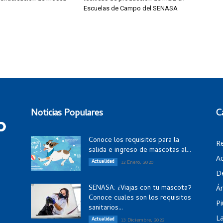
Escuelas de Campo del SENASA
Noticias Populares
C
Conoce los requisitos para la
R
salida e ingreso de mascotas al...
Ac
Actualidad
12 Enero, 2020
D
SENASA: ¿Viajas con tu mascota?
Á
Conoce cuales son los requisitos
Pi
sanitarios...
La
Actualidad
13 Diciembre, 2022