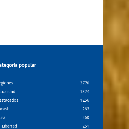
ategoría popular
egiones
3770
tualidad
1374
estacados
1256
ncash
263
ura
260
 Libertad
251