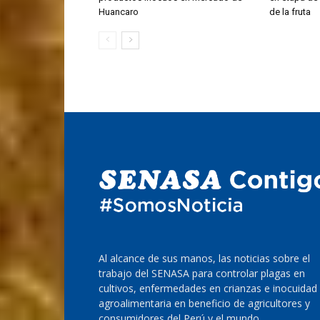
Huancaro
de la fruta
Al alcance de sus manos, las noticias sobre el
trabajo del SENASA para controlar plagas en
cultivos, enfermedades en crianzas e inocuidad
agroalimentaria en beneficio de agricultores y
consumidores del Perú y el mundo.