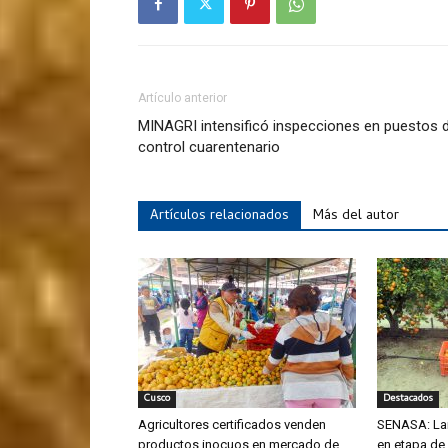
Artículo anterior
MINAGRI intensificó inspecciones en puestos 
control cuarentenario
Artículos relacionados
Más del autor
Cusco
Destacados
Agricultores certificados venden
SENASA: La
productos inocuos en mercado de
en etapa de