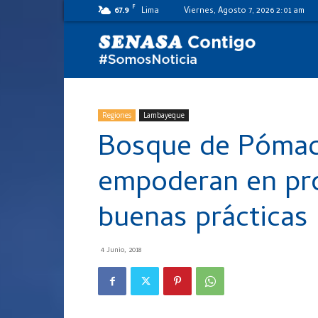
F
67.9
Lima
Viernes, Agosto 7, 2026 2:01 am
SENASA
al
Regiones
Lambayeque
Bosque de Pómac:
día
empoderan en pro
buenas prácticas
4 Junio, 2018