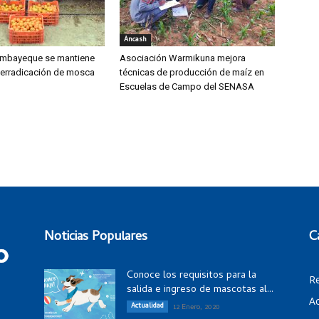
Áncash
mbayeque se mantiene
Asociación Warmikuna mejora
 erradicación de mosca
técnicas de producción de maíz en
Escuelas de Campo del SENASA
Noticias Populares
C
Conoce los requisitos para la
R
salida e ingreso de mascotas al...
Ac
Actualidad
12 Enero, 2020