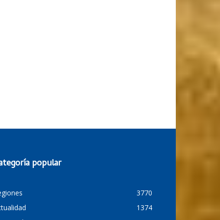
ategoría popular
egiones
3770
tualidad
1374