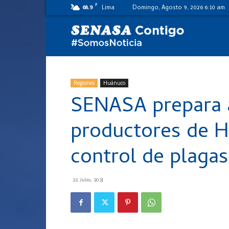
F
68.9
Lima
Domingo, Agosto 9, 2026 6:10 am
SENASA
al
Regiones
Huánuco
SENASA prepara 
día
productores de H
control de plagas
22 Julio, 2021