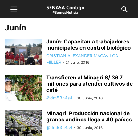
Junín
Junín: Capacitan a trabajadores
municipales en control biológico
CRISTIAN ALEXANDER MACAVILCA
MILLER
-
21 Julio, 2016
Transfieren al Minagri S/ 36.7
millones para atender cultivos de
café
@dm53n4s4
-
30 Junio, 2016
Minagri: Producción nacional de
granos andinos llega a 40 países
@dm53n4s4
-
30 Junio, 2016