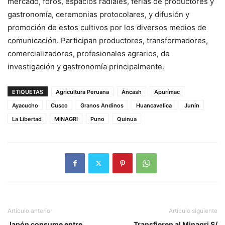
mercado, foros, espacios radiales, ferias de productores y
gastronomía, ceremonias protocolares, y difusión y
promoción de estos cultivos por los diversos medios de
comunicación. Participan productores, transformadores,
comercializadores, profesionales agrarios, de
investigación y gastronomía principalmente.
ETIQUETAS
Agricultura Peruana
Áncash
Apurímac
Ayacucho
Cusco
Granos Andinos
Huancavelica
Junín
La Libertad
MINAGRI
Puno
Quinua
Artículo anterior
Artículo siguiente
Japón consume entre
Transfieren al Minagri S/